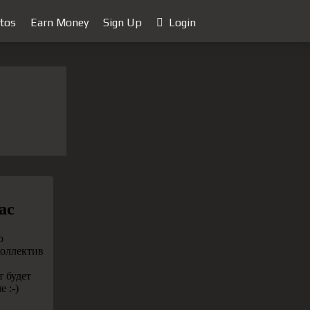
tos
Earn Money
Sign Up
Login