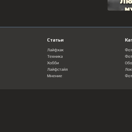
Статьи
Ка
Лайфхак
Фо
Техника
Фот
Хобби
Обо
Лайфстайл
Лок
Мнение
Фот