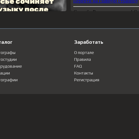
талог
Заработать
тографы
О портале
остудии
Правила
рудование
FAQ
ации
Контакты
ографии
Регистрация