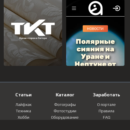
Статьи
Каталог
Заработать
Лайфхак
Фотографы
О портале
Техника
Фотостудии
Правила
Хобби
Оборудование
FAQ
Лайфстайл
Локации
Контакты
Мнение
Фотографии
Регистрация