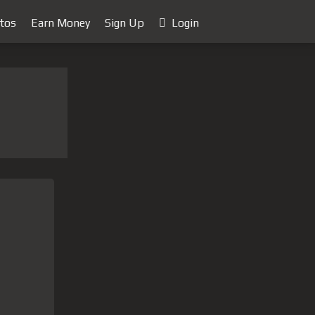
tos
Earn Money
Sign Up
Login