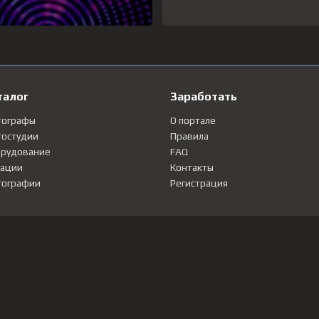
талог
Заработать
тографы
О портале
остудии
Правила
рудование
FAQ
ации
Контакты
ографии
Регистрация