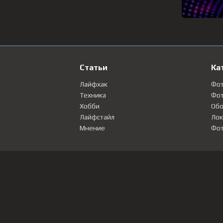
Статьи
Ка
Лайфхак
Фо
Техника
Фот
Хобби
Обо
Лайфстайл
Лок
Мнение
Фот