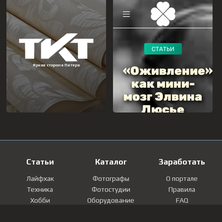
Статьи
Каталог
Заработать
Лайфхак
Фотографы
О портале
Техника
Фотостудии
Правила
Хобби
Оборудование
FAQ
Лайфстайл
Локации
Контакты
Мнение
Фотографии
Регистрация