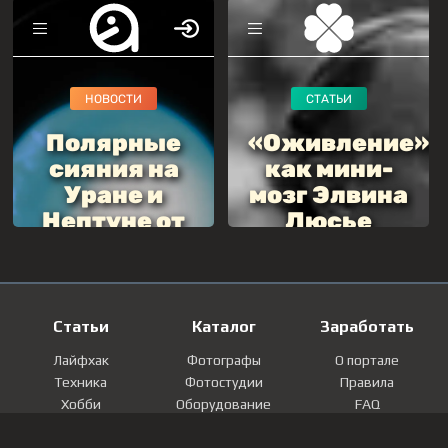
Статьи
Каталог
Заработать
Лайфхак
Фотографы
О портале
Техника
Фотостудии
Правила
Хобби
Оборудование
FAQ
Лайфстайл
Локации
Контакты
Мнение
Фотографии
Регистрация