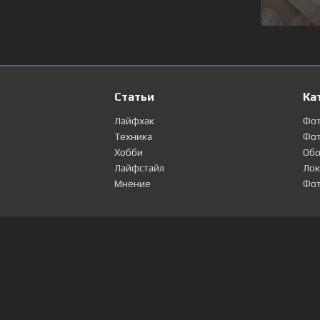
Статьи
Ка
Лайфхак
Фо
Техника
Фот
Хобби
Обо
Лайфстайл
Лок
Мнение
Фот