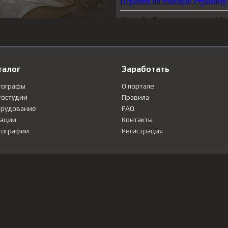
талог
Заработать
тографы
О портале
остудии
Правила
рудование
FAQ
ации
Контакты
ографии
Регистрация