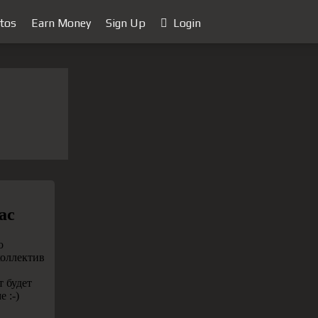
tos
Earn Money
Sign Up
Login