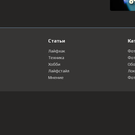
Статьи
Ка
Лайфхак
Фо
Техника
Фот
Хобби
Обо
Лайфстайл
Лок
Мнение
Фот