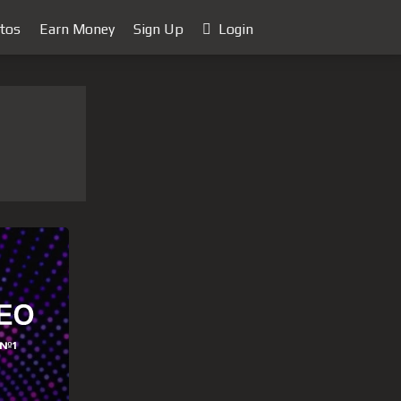
tos
Earn Money
Sign Up
Login