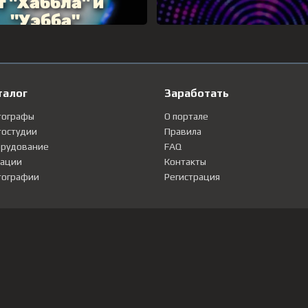
талог
Заработать
тографы
О портале
остудии
Правила
рудование
FAQ
ации
Контакты
ографии
Регистрация