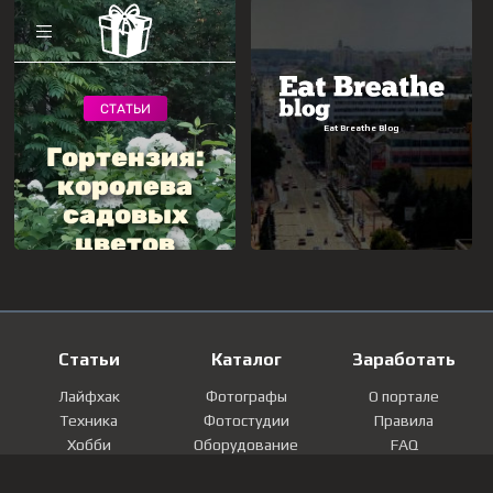
Статьи
Каталог
Заработать
Лайфхак
Фотографы
О портале
Техника
Фотостудии
Правила
Хобби
Оборудование
FAQ
Лайфстайл
Локации
Контакты
Мнение
Фотографии
Регистрация