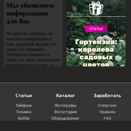
Статьи
Каталог
Заработать
Лайфхак
Фотографы
О портале
Техника
Фотостудии
Правила
Хобби
Оборудование
FAQ
Лайфстайл
Локации
Контакты
Мнение
Фотографии
Регистрация