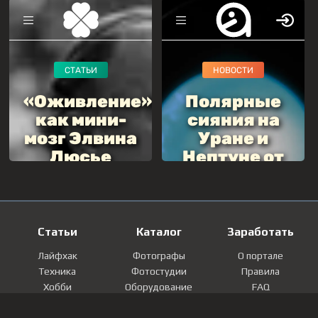
Статьи
Каталог
Заработать
Лайфхак
Фотографы
О портале
Техника
Фотостудии
Правила
Хобби
Оборудование
FAQ
Лайфстайл
Локации
Контакты
Мнение
Фотографии
Регистрация