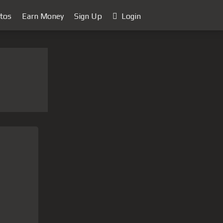
tos
Earn Money
Sign Up
Login