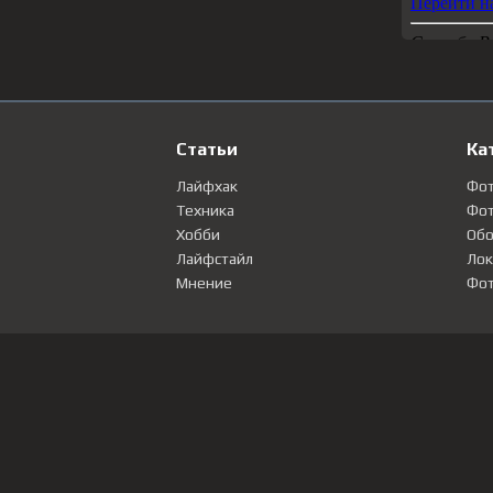
Статьи
Ка
Лайфхак
Фо
Техника
Фот
Хобби
Обо
Лайфстайл
Лок
Мнение
Фот