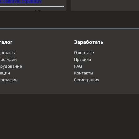
талог
Заработать
тографы
О портале
остудии
Правила
рудование
FAQ
ации
Контакты
ографии
Регистрация