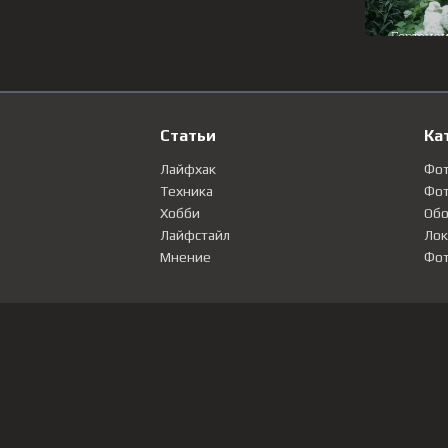
Статьи
Ка
Лайфхак
Фо
Техника
Фот
Хобби
Обо
Лайфстайл
Лок
Мнение
Фот