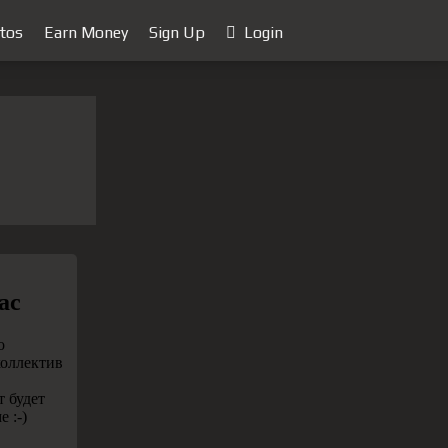
tos
Earn Money
Sign Up
Login