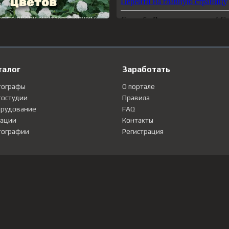
талог
Заработать
тографы
О портале
остудии
Правила
рудование
FAQ
ации
Контакты
ографии
Регистрация