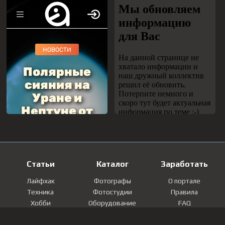
Статьи
Каталог
Заработать
Лайфхак
Фотографы
О портале
Техника
Фотостудии
Правила
Хобби
Оборудование
FAQ
Лайфстайл
Локации
Контакты
Мнение
Фотографии
Регистрация