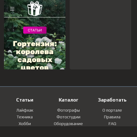
Статьи
Каталог
Заработать
Лайфхак
Фотографы
О портале
Техника
Фотостудии
Правила
Хобби
Оборудование
FAQ
Лайфстайл
Локации
Контакты
Мнение
Фотографии
Регистрация