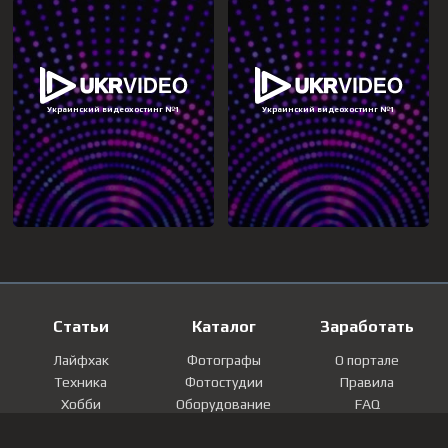
Статьи
Каталог
Заработать
Лайфхак
Фотографы
О портале
Техника
Фотостудии
Правила
Хобби
Оборудование
FAQ
Лайфстайл
Локации
Контакты
Мнение
Фотографии
Регистрация