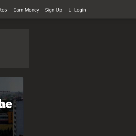
tos
Earn Money
Sign Up
Login