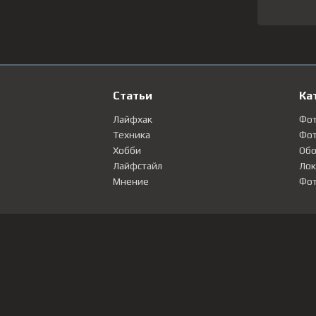
Статьи
Ка
Лайфхак
Фо
Техника
Фот
Хобби
Обо
Лайфстайл
Лок
Мнение
Фот