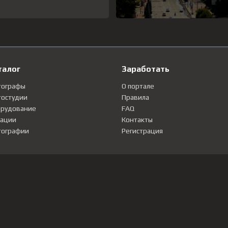
талог
Заработать
тографы
О портале
остудии
Правила
рудование
FAQ
ации
Контакты
ографии
Регистрация