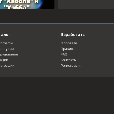
талог
Заработать
тографы
О портале
остудии
Правила
рудование
FAQ
ации
Контакты
ографии
Регистрация