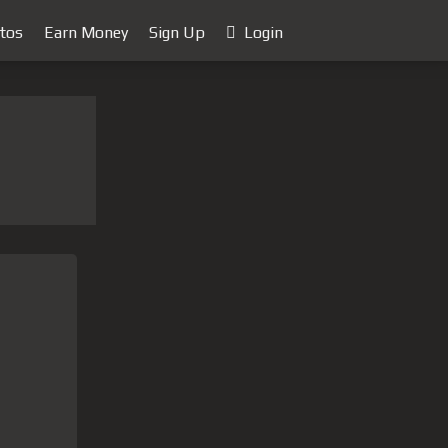
tos
Earn Money
Sign Up
Login