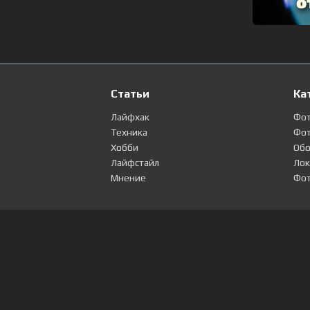
Статьи
Ка
Лайфхак
Фо
Техника
Фот
Хобби
Обо
Лайфстайл
Лок
Мнение
Фот