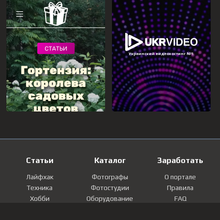
Статьи
Каталог
Заработать
Лайфхак
Фотографы
О портале
Техника
Фотостудии
Правила
Хобби
Оборудование
FAQ
Лайфстайл
Локации
Контакты
Мнение
Фотографии
Регистрация