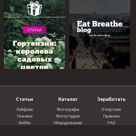
Статьи
Каталог
Заработать
Лайфхак
Фотографы
О портале
Техника
Фотостудии
Правила
Хобби
Оборудование
FAQ
Лайфстайл
Локации
Контакты
Мнение
Фотографии
Регистрация