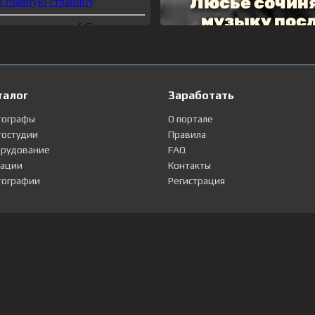
талог
Заработать
тографы
О портале
остудии
Правила
рудование
FAQ
ации
Контакты
ографии
Регистрация