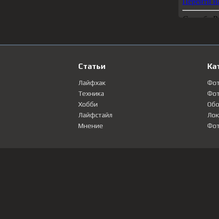
Статьи
Ка
Лайфхак
Фо
Техника
Фот
Хобби
Обо
Лайфстайл
Лок
Мнение
Фот