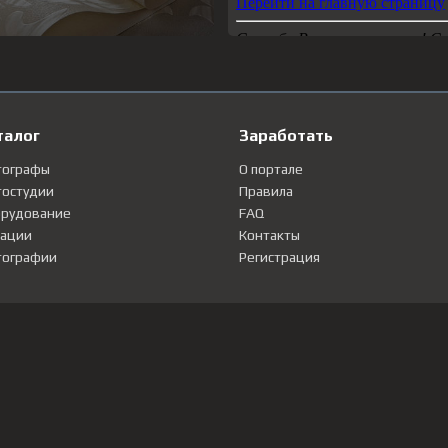
талог
Заработать
тографы
О портале
остудии
Правила
рудование
FAQ
ации
Контакты
ографии
Регистрация