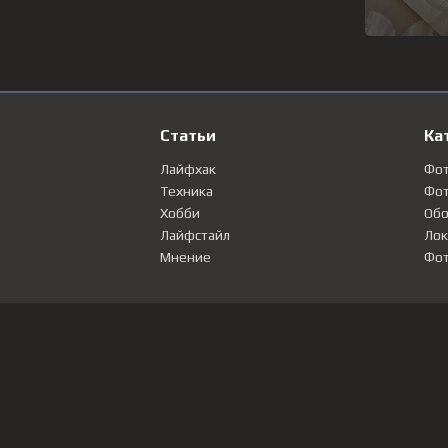
Статьи
Ка
Лайфхак
Фо
Техника
Фот
Хобби
Обо
Лайфстайл
Лок
Мнение
Фот