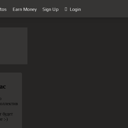
tos
Earn Money
Sign Up
Login