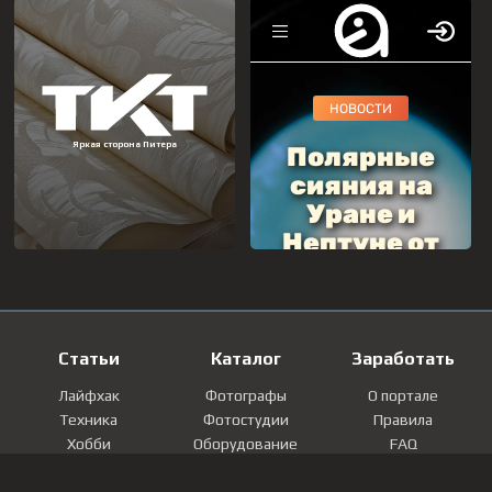
Статьи
Каталог
Заработать
Лайфхак
Фотографы
О портале
Техника
Фотостудии
Правила
Хобби
Оборудование
FAQ
Лайфстайл
Локации
Контакты
Мнение
Фотографии
Регистрация