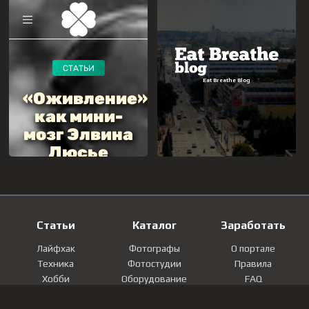
Статьи
Каталог
Заработать
Лайфхак
Фотографы
О портале
Техника
Фотостудии
Правила
Хобби
Оборудование
FAQ
Лайфстайл
Локации
Контакты
Мнение
Фотографии
Регистрация