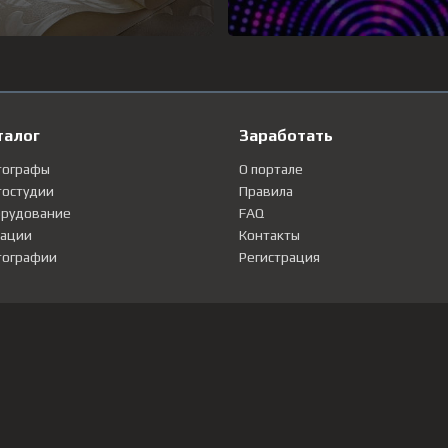
талог
Заработать
тографы
О портале
остудии
Правила
рудование
FAQ
ации
Контакты
ографии
Регистрация