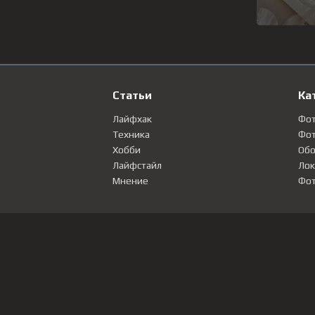
Статьи
Ка
Лайфхак
Фо
Техника
Фот
Хобби
Обо
Лайфстайл
Лок
Мнение
Фот