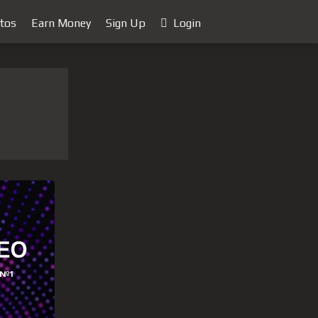
tos
Earn Money
Sign Up
Login