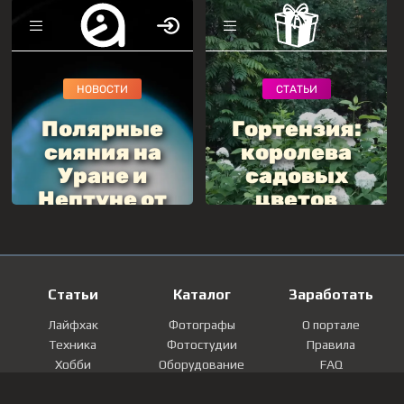
Статьи
Каталог
Заработать
Лайфхак
Фотографы
О портале
Техника
Фотостудии
Правила
Хобби
Оборудование
FAQ
Лайфстайл
Локации
Контакты
Мнение
Фотографии
Регистрация