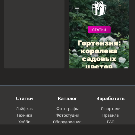
Статьи
Каталог
Заработать
Лайфхак
Фотографы
О портале
Техника
Фотостудии
Правила
Хобби
Оборудование
FAQ
Лайфстайл
Локации
Контакты
Мнение
Фотографии
Регистрация