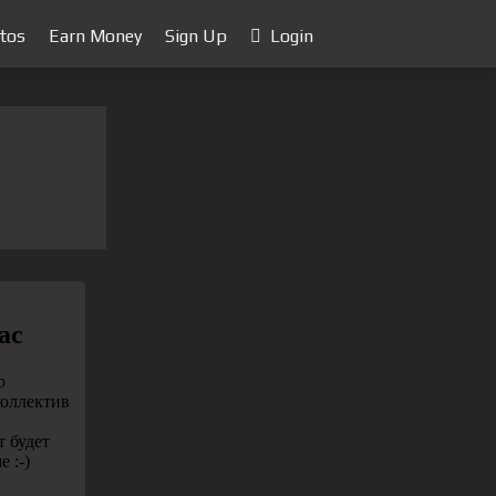
tos
Earn Money
Sign Up
Login