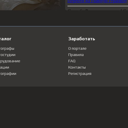
талог
Заработать
тографы
О портале
остудии
Правила
рудование
FAQ
ации
Контакты
ографии
Регистрация