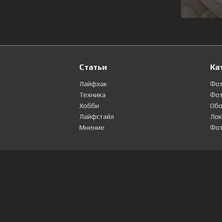
Статьи
Ка
Лайфхак
Фо
Техника
Фот
Хобби
Обо
Лайфстайл
Лок
Мнение
Фот