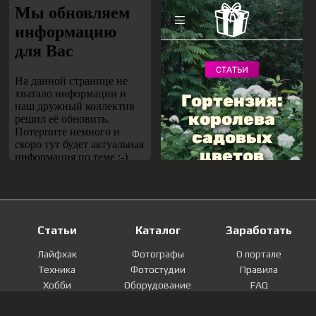
Статьи
Каталог
Заработать
Лайфхак
Фотографы
О портале
Техника
Фотостудии
Правила
Хобби
Оборудование
FAQ
Лайфстайл
Локации
Контакты
Мнение
Фотографии
Регистрация