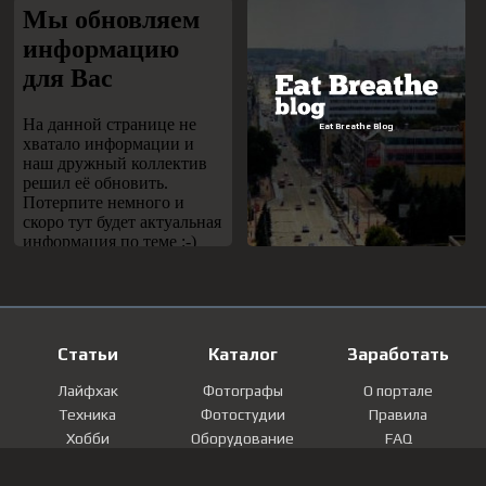
Статьи
Каталог
Заработать
Лайфхак
Фотографы
О портале
Техника
Фотостудии
Правила
Хобби
Оборудование
FAQ
Лайфстайл
Локации
Контакты
Мнение
Фотографии
Регистрация