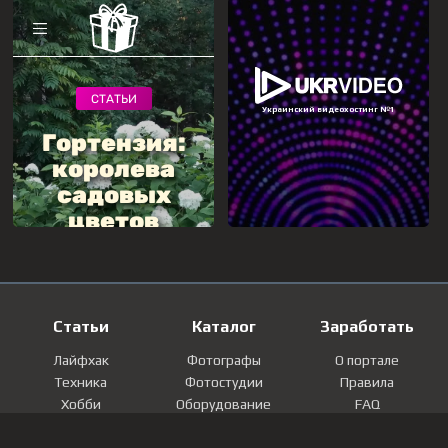
Статьи
Каталог
Заработать
Лайфхак
Фотографы
О портале
Техника
Фотостудии
Правила
Хобби
Оборудование
FAQ
Лайфстайл
Локации
Контакты
Мнение
Фотографии
Регистрация