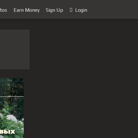
tos
Earn Money
Sign Up
Login