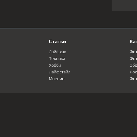
Статьи
Ка
Лайфхак
Фо
Техника
Фот
Хобби
Обо
Лайфстайл
Лок
Мнение
Фот