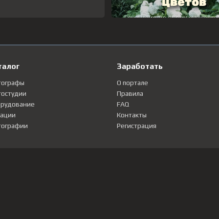
талог
Заработать
тографы
О портале
остудии
Правила
рудование
FAQ
ации
Контакты
ографии
Регистрация