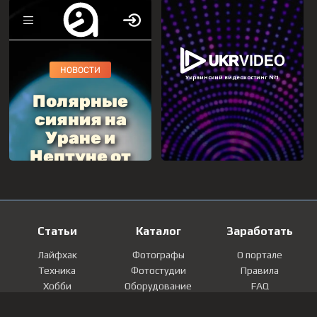
Статьи
Каталог
Заработать
Лайфхак
Фотографы
О портале
Техника
Фотостудии
Правила
Хобби
Оборудование
FAQ
Лайфстайл
Локации
Контакты
Мнение
Фотографии
Регистрация