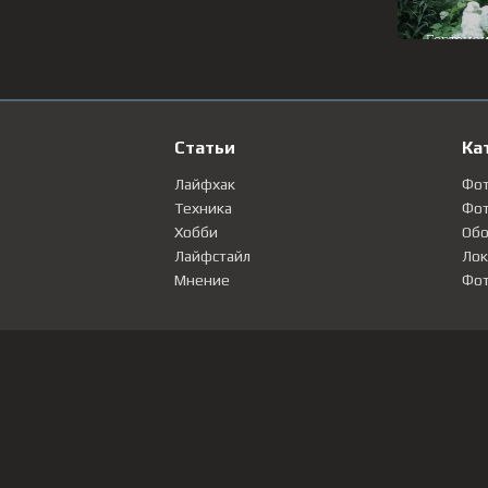
Статьи
Ка
Лайфхак
Фо
Техника
Фот
Хобби
Обо
Лайфстайл
Лок
Мнение
Фот