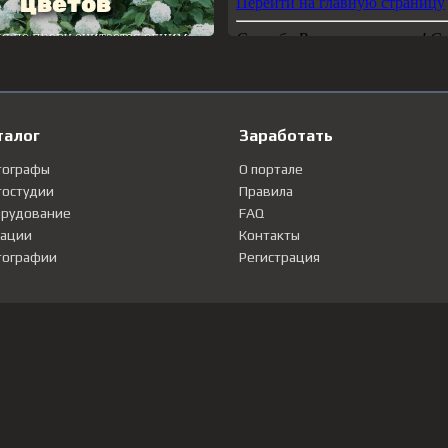
талог
Заработать
тографы
О портале
остудии
Правила
рудование
FAQ
ации
Контакты
ографии
Регистрация