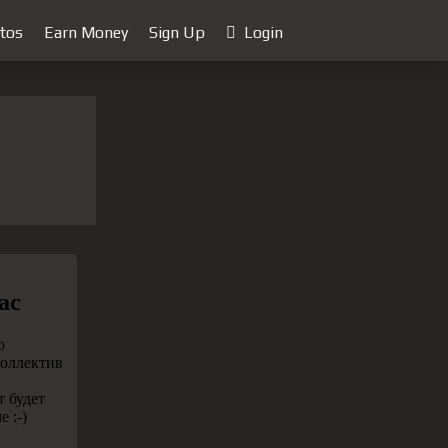
tos
Earn Money
Sign Up
Login