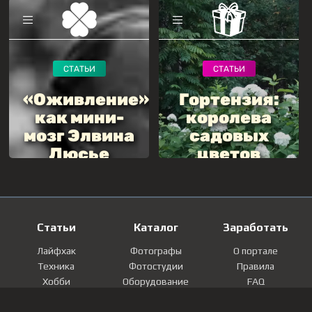
Статьи
Каталог
Заработать
Лайфхак
Фотографы
О портале
Техника
Фотостудии
Правила
Хобби
Оборудование
FAQ
Лайфстайл
Локации
Контакты
Мнение
Фотографии
Регистрация