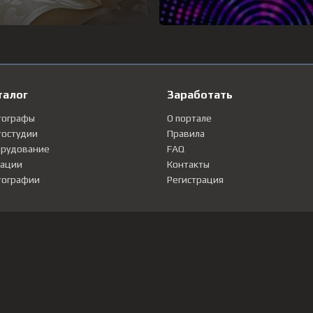
талог
Заработать
тографы
О портале
остудии
Правила
рудование
FAQ
ации
Контакты
ографии
Регистрация