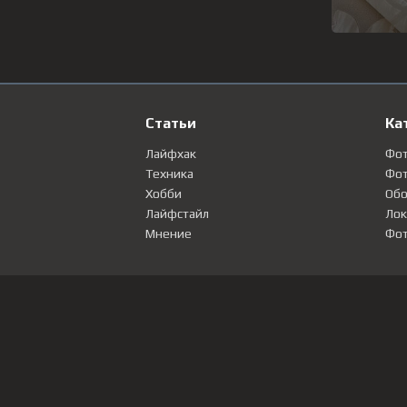
Статьи
Ка
Лайфхак
Фо
Техника
Фот
Хобби
Обо
Лайфстайл
Лок
Мнение
Фот