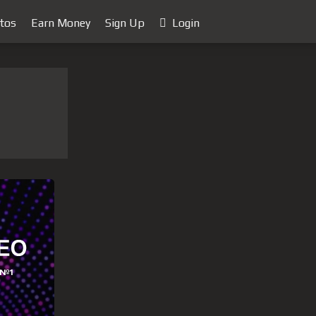
tos
Earn Money
Sign Up
Login