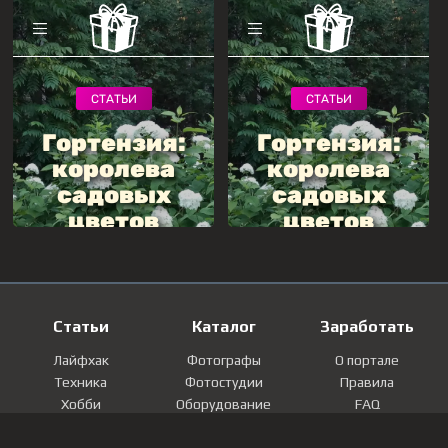
Статьи
Каталог
Заработать
Лайфхак
Фотографы
О портале
Техника
Фотостудии
Правила
Хобби
Оборудование
FAQ
Лайфстайл
Локации
Контакты
Мнение
Фотографии
Регистрация