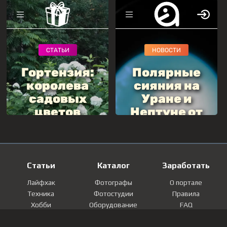
Статьи
Каталог
Заработать
Лайфхак
Фотографы
О портале
Техника
Фотостудии
Правила
Хобби
Оборудование
FAQ
Лайфстайл
Локации
Контакты
Мнение
Фотографии
Регистрация