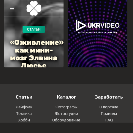
Статьи
Каталог
Заработать
Лайфхак
Фотографы
О портале
Техника
Фотостудии
Правила
Хобби
Оборудование
FAQ
Лайфстайл
Локации
Контакты
Мнение
Фотографии
Регистрация