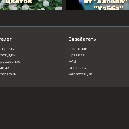
талог
Заработать
тографы
О портале
остудии
Правила
рудование
FAQ
ации
Контакты
ографии
Регистрация