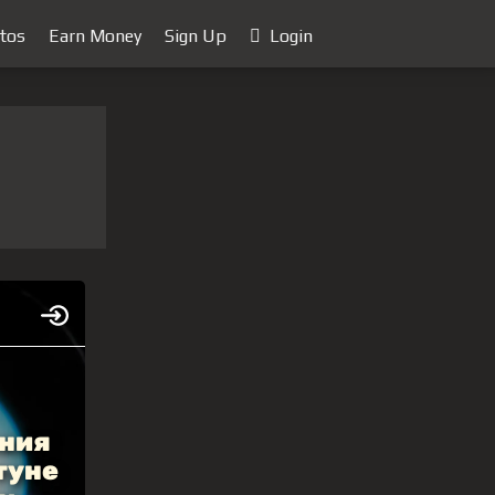
tos
Earn Money
Sign Up
Login