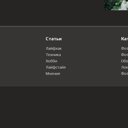
Статьи
Ка
Лайфхак
Фо
Техника
Фот
Хобби
Обо
Лайфстайл
Лок
Мнение
Фот