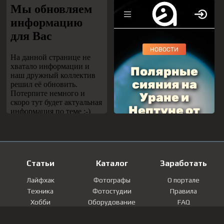
Статьи
Каталог
Заработать
Лайфхак
Фотографы
О портале
Техника
Фотостудии
Правила
Хобби
Оборудование
FAQ
Лайфстайл
Локации
Контакты
Мнение
Фотографии
Регистрация