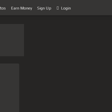
tos
Earn Money
Sign Up
Login