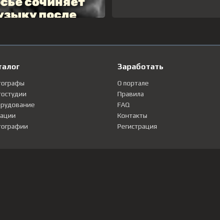
талог
Заработать
тографы
О портале
остудии
Правила
рудование
FAQ
ации
Контакты
ографии
Регистрация