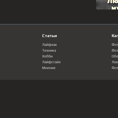
Статьи
Ка
Лайфхак
Фо
Техника
Фот
Хобби
Обо
Лайфстайл
Лок
Мнение
Фот