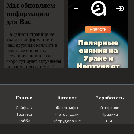
Статьи
Каталог
Заработать
Лайфхак
Фотографы
О портале
Техника
Фотостудии
Правила
Хобби
Оборудование
FAQ
Лайфстайл
Локации
Контакты
Мнение
Фотографии
Регистрация