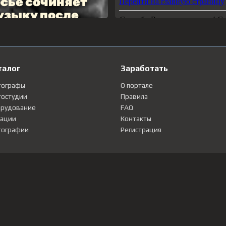
талог
Заработать
тографы
О портале
остудии
Правила
рудование
FAQ
ации
Контакты
ографии
Регистрация