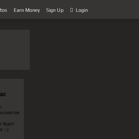
tos
Earn Money
Sign Up
Login