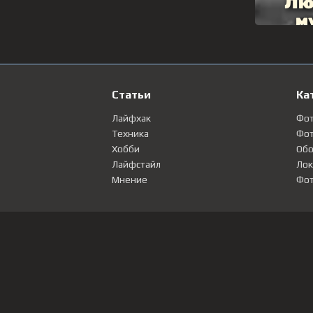
Статьи
Ка
Лайфхак
Фо
Техника
Фот
Хобби
Обо
Лайфстайл
Лок
Мнение
Фот