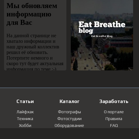
Статьи
Каталог
Заработать
Лайфхак
Фотографы
О портале
Техника
Фотостудии
Правила
Хобби
Оборудование
FAQ
Лайфстайл
Локации
Контакты
Мнение
Фотографии
Регистрация