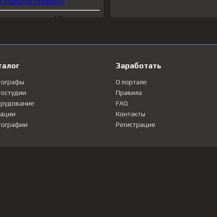
талог
Заработать
тографы
О портале
остудии
Правила
рудование
FAQ
ации
Контакты
ографии
Регистрация