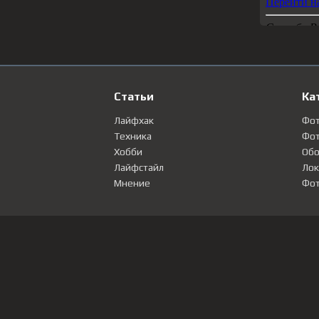
Статьи
Ка
Лайфхак
Фо
Техника
Фот
Хобби
Обо
Лайфстайл
Лок
Мнение
Фот