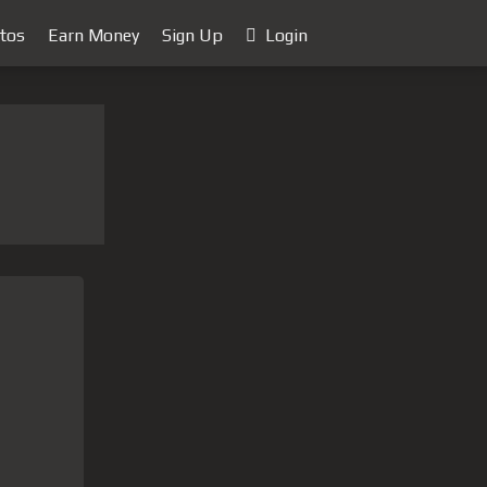
tos
Earn Money
Sign Up
Login