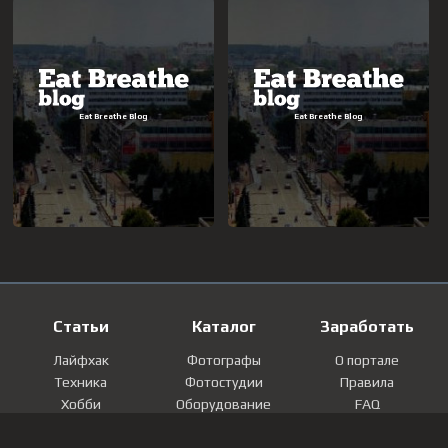
Статьи
Каталог
Заработать
Лайфхак
Фотографы
О портале
Техника
Фотостудии
Правила
Хобби
Оборудование
FAQ
Лайфстайл
Локации
Контакты
Мнение
Фотографии
Регистрация