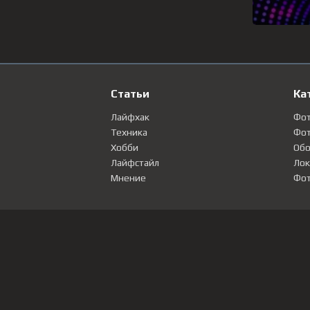
Статьи
Ка
Лайфхак
Фо
Техника
Фот
Хобби
Обо
Лайфстайл
Лок
Мнение
Фот