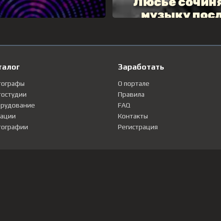
талог
Заработать
тографы
О портале
остудии
Правила
рудование
FAQ
ации
Контакты
ографии
Регистрация