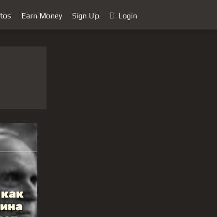
tos
Earn Money
Sign Up
Login