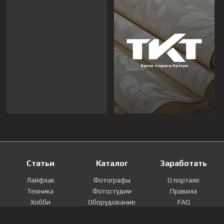
Статьи
Каталог
Заработать
Лайфхак
Фотографы
О портале
Техника
Фотостудии
Правила
Хобби
Оборудование
FAQ
Лайфстайл
Локации
Контакты
Мнение
Фотографии
Регистрация