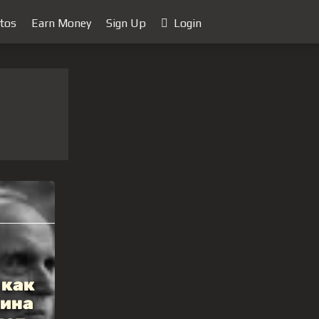
tos
Earn Money
Sign Up
Login