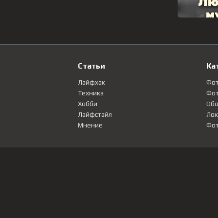
Статьи
Ка
Лайфхак
Фо
Техника
Фот
Хобби
Обо
Лайфстайл
Лок
Мнение
Фот