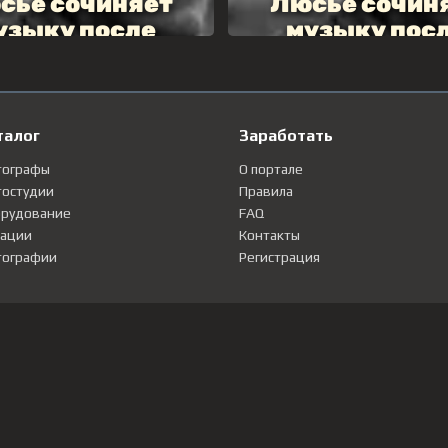
талог
Заработать
тографы
О портале
остудии
Правила
рудование
FAQ
ации
Контакты
ографии
Регистрация