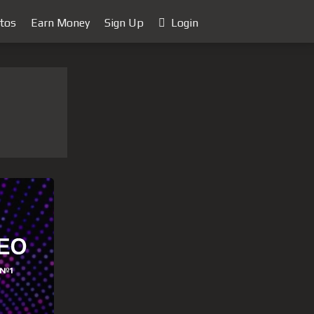
tos
Earn Money
Sign Up
Login