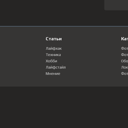
Статьи
Ка
Лайфхак
Фо
Техника
Фот
Хобби
Обо
Лайфстайл
Лок
Мнение
Фот