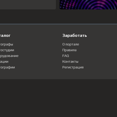
талог
Заработать
тографы
О портале
остудии
Правила
рудование
FAQ
ации
Контакты
ографии
Регистрация